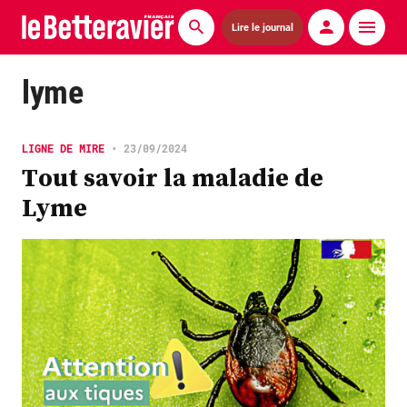
Lire le journal
Actualités
lyme
Économie
LIGNE DE MIRE
•
23/09/2024
Agronomie
Tout savoir la maladie de
Lyme
Matériels
La technique ITB
Pommes de terre
Guides pratiques
Chasse