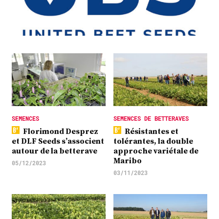
Plus
Abonnez-vous
SEMENCES
SEMENCES DE BETTERAVES
Florimond Desprez
Résistantes et
et DLF Seeds s’associent
tolérantes, la double
autour de la betterave
approche variétale de
Maribo
05/12/2023
03/11/2023