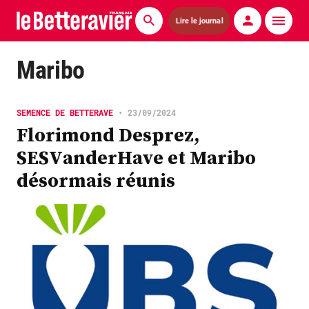
Lire le journal
Actualités
Maribo
Économie
SEMENCE DE BETTERAVE
•
23/09/2024
Agronomie
Florimond Desprez,
SESVanderHave et Maribo
Matériels
désormais réunis
La technique ITB
Pommes de terre
Guides pratiques
Chasse