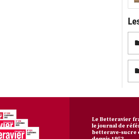
Le
Le Betteravier fr
le journal de réfé
betterave-sucre 
depuis 1952.