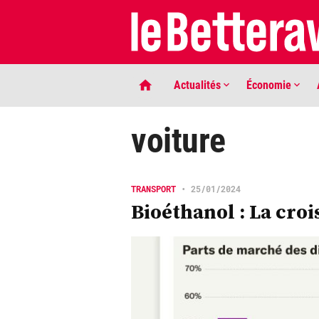
Actualités
Économie
voiture
TRANSPORT
•
25/01/2024
Bioéthanol : La cro
LIGNE DE MIRE
Phaco quand tu nous tiens …