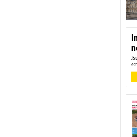
I
n
Rec
act