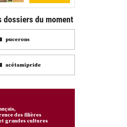
s dossiers du moment
pucerons
acétamipride
ançais,
rence des filières
et grandes cultures