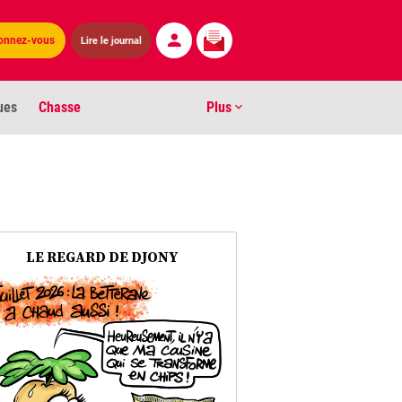
onnez-vous
Lire le journal
ues
Chasse
Plus
S
ens numéros
arburants
LE REGARD DE DJONY
ronnement
os
act