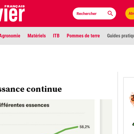
Ab
Agronomie
Matériels
ITB
Pommes de terre
Guides pratiq
PLU
Anci
Bioc
issance continue
Envi
LIGNE DE MIRE
Les louvetiers devant le Parlement
Vidé
Cont