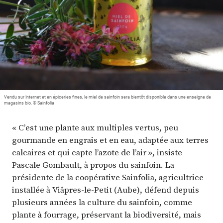
Plus
Abonnez-vous
Vendu sur Internet et en épiceries fines, le miel de sainfoin sera bientôt disponible dans une enseigne de
magasins bio. © Sainfolia
« C’est une plante aux multiples vertus, peu
gourmande en engrais et en eau, adaptée aux terres
calcaires et qui capte l’azote de l’air », insiste
Pascale Gombault, à propos du sainfoin. La
présidente de la coopérative Sainfolia, agricultrice
installée à Viâpres-le-Petit (Aube), défend depuis
plusieurs années la culture du sainfoin, comme
plante à fourrage, préservant la biodiversité, mais