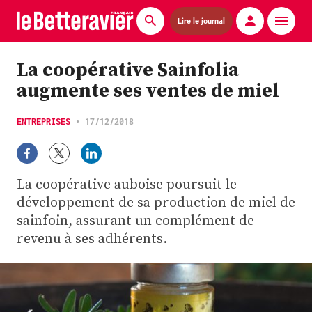
Lire le journal
Actualités
La coopérative Sainfolia
augmente ses ventes de miel
Économie
Agronomie
ENTREPRISES
•
17/12/2018
Matériels
La coopérative auboise poursuit le
La technique ITB
développement de sa production de miel de
sainfoin, assurant un complément de
Pommes de terre
revenu à ses adhérents.
Guides pratiques
Chasse