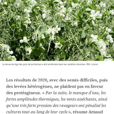
Plus
Abonnez-vous
La tenue de tige des pois de printemps a été améliorée dans les variétés récentes. ©M. Loison
Les résultats de 2020, avec des semis difficiles, puis
des levées hétérogènes, ne plaident pas en faveur
des protéagineux. «
Par la suite, le manque d’eau, les
fortes amplitudes thermiques, les vents asséchants, ainsi
qu’une très forte pression des ravageurs ont pénalisé les
cultures tout au long de leur cycle
», résume Arnaud