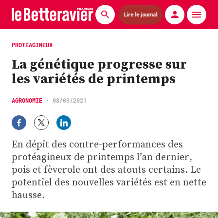
Lire le journal
Actualités
PROTÉAGINEUX
La génétique progresse sur
Économie
les variétés de printemps
Agronomie
AGRONOMIE
•
08/03/2021
Matériels
La technique ITB
En dépit des contre-performances des
Pommes de terre
protéagineux de printemps l’an dernier,
pois et fèverole ont des atouts certains. Le
Guides pratiques
potentiel des nouvelles variétés est en nette
hausse.
Chasse