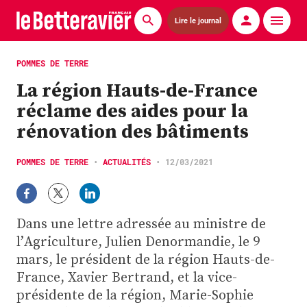
Lire le journal
Actualités
POMMES DE TERRE
La région Hauts-de-France
Économie
réclame des aides pour la
Agronomie
rénovation des bâtiments
Matériels
POMMES DE TERRE
•
ACTUALITÉS
•
12/03/2021
La technique ITB
Pommes de terre
Dans une lettre adressée au ministre de
l’Agriculture, Julien Denormandie, le 9
Guides pratiques
mars, le président de la région Hauts-de-
France, Xavier Bertrand, et la vice-
Chasse
présidente de la région, Marie-Sophie