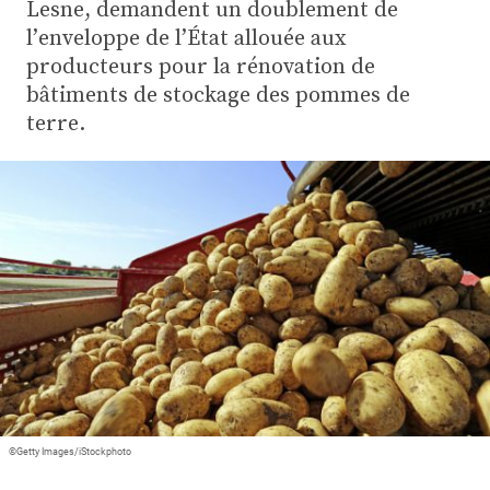
Plus
Lesne, demandent un doublement de
l’enveloppe de l’État allouée aux
producteurs pour la rénovation de
bâtiments de stockage des pommes de
Abonnez-vous
terre.
©Getty Images/iStockphoto