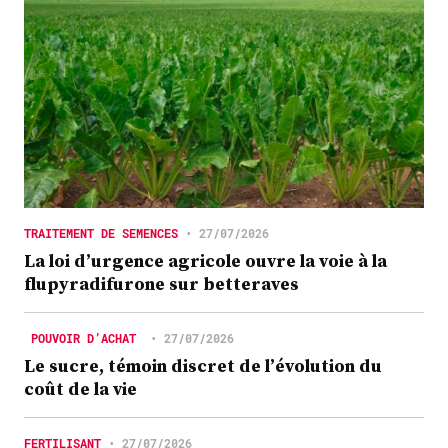
TRAITEMENT DE SEMENCES
•
27/07/2026
La loi d’urgence agricole ouvre la voie à la
flupyradifurone sur betteraves
POUVOIR D’ACHAT
•
27/07/2026
Le sucre, témoin discret de l’évolution du
coût de la vie
FERTILISANT
•
27/07/2026