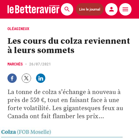
Lire le journal
Actualités
OLÉAGINEUX
Les cours du colza reviennent
Économie
à leurs sommets
Agronomie
MARCHÉS
•
26/07/2021
Matériels
La technique ITB
La tonne de colza s’échange à nouveau à
Pommes de terre
près de 550 €, tout en faisant face à une
forte volatilité. Les gigantesques feux au
Guides pratiques
Canada ont fait flamber les prix…
Chasse