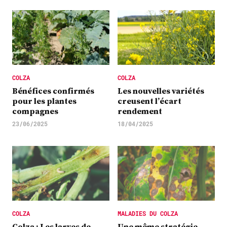
COLZA
COLZA
Bénéfices confirmés
Les nouvelles variétés
pour les plantes
creusent l’écart
compagnes
rendement
23/06/2025
18/04/2025
COLZA
MALADIES DU COLZA
Colza : Les larves de
Une même stratégie