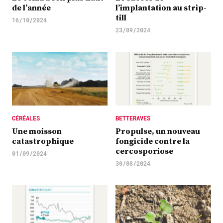
de l’année
l’implantation au strip-
till
16/10/2024
23/09/2024
CÉRÉALES
BETTERAVES
Une moisson
Propulse, un nouveau
catastrophique
fongicide contre la
cercosporiose
01/09/2024
30/08/2024