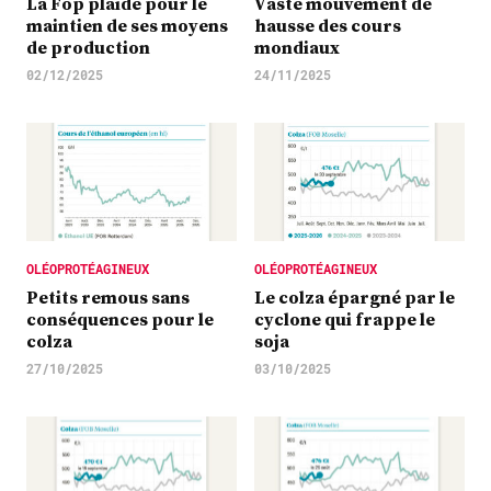
La Fop plaide pour le
Vaste mouvement de
maintien de ses moyens
hausse des cours
de production
mondiaux
02/12/2025
24/11/2025
OLÉOPROTÉAGINEUX
OLÉOPROTÉAGINEUX
Petits remous sans
Le colza épargné par le
conséquences pour le
cyclone qui frappe le
colza
soja
27/10/2025
03/10/2025