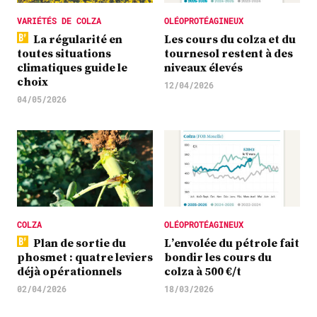
VARIÉTÉS DE COLZA
OLÉOPROTÉAGINEUX
La régularité en
Les cours du colza et du
toutes situations
tournesol restent à des
climatiques guide le
niveaux élevés
choix
12/04/2026
04/05/2026
COLZA
OLÉOPROTÉAGINEUX
Plan de sortie du
L’envolée du pétrole fait
phosmet : quatre leviers
bondir les cours du
déjà opérationnels
colza à 500 €/t
02/04/2026
18/03/2026