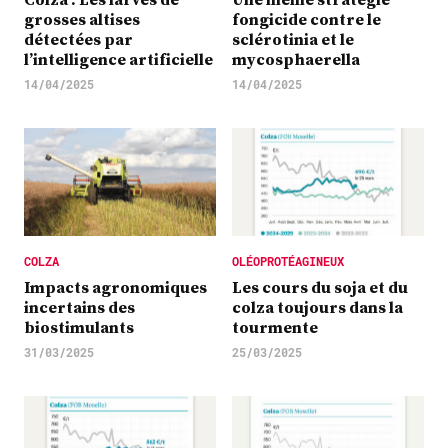
grosses altises
fongicide contre le
détectées par
sclérotinia et le
l’intelligence artificielle
mycosphaerella
14/04/2025
14/04/2025
COLZA
OLÉOPROTÉAGINEUX
Impacts agronomiques
Les cours du soja et du
incertains des
colza toujours dans la
biostimulants
tourmente
31/03/2025
25/03/2025