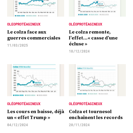
OLEOPROTÉAGINEUX
OLÉOPROTÉAGINEUX
Le colza face aux
Le colza remonte,
guerres commerciales
l’effet…« casse d’une
écluse »
11/03/2025
18/12/2024
OLÉOPROTÉAGINEUX
OLÉOPROTÉAGINEUX
Les cours en baisse, déjà
Colza et tournesol
un « effet Trump »
enchaînent les records
04/12/2024
20/11/2024