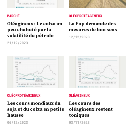
MARCHÉ
OLÉOPROTÉAGINEUX
Oléagineux : Le colza un
La Fop demande des
peu chahuté par la
mesures de bon sens
volatilité du pétrole
12/12/2023
21/12/2023
OLÉOPROTÉAGINEUX
OLÉAGINEUX
Les cours mondiaux du
Les cours des
soja et du colza en petite
oléagineux restent
hausse
toniques
06/12/2023
03/11/2023