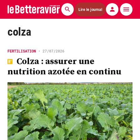
Lire le journal
Actualités
colza
Économie
FERTILISATION
•
27/07/2026
Agronomie
Colza : assurer une
nutrition azotée en continu
Matériels
La technique ITB
Pommes de terre
Guides pratiques
Chasse