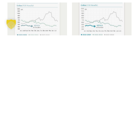
OLÉAGINEUX
OLÉOPROTÉAGINEUX
Les cours des
Les cours du colza, du
oléagineux restent
tournesol et du soja
toniques
s’essoufflent
03/11/2023
12/10/2023
NÉONICOTINOÏDES
OLÉOPROTÉAGINEUX
Clarification sur les
Les cours d’une stabilité