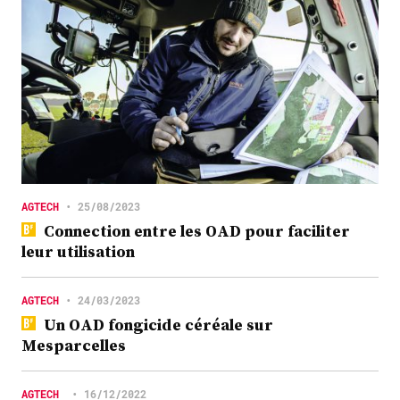
AGTECH
•
25/08/2023
Connection entre les OAD pour faciliter
leur utilisation
AGTECH
•
24/03/2023
Un OAD fongicide céréale sur
Mesparcelles
AGTECH
•
16/12/2022