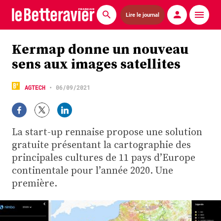
Lire le journal
Actualités
Kermap donne un nouveau
sens aux images satellites
Économie
Agronomie
AGTECH
•
06/09/2021
Matériels
La start-up rennaise propose une solution
La technique ITB
gratuite présentant la cartographie des
Pommes de terre
principales cultures de 11 pays d’Europe
continentale pour l’année 2020. Une
Guides pratiques
première.
Chasse