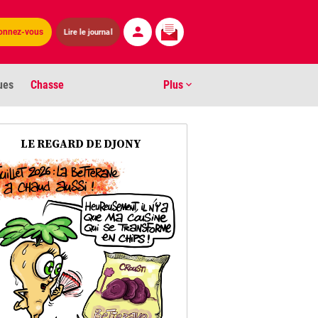
Lire le journal
onnez-vous
ues
Chasse
Plus
S
LE REGARD DE DJONY
ens numéros
arburants
ronnement
os
act