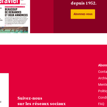
depuis 1952.
Abonnez-vous
Abonn
Conta
Archi
Menti
Politi
Suivez-nous
Condi
s
sur les réseaux sociaux
FAQ