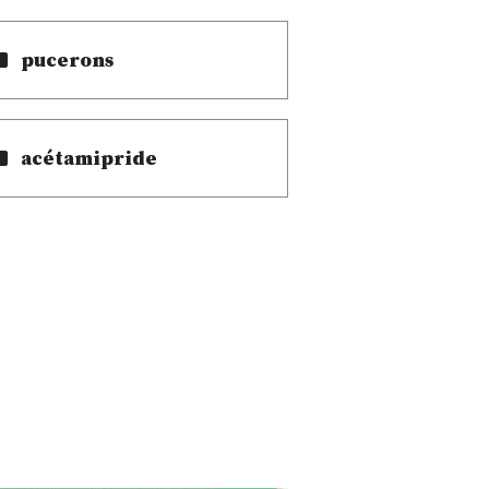
pucerons
acétamipride