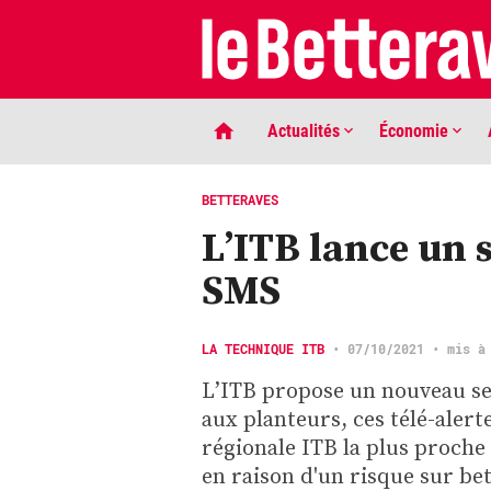
Actualités
Économie
BETTERAVES
L’ITB lance un s
SMS
LA TECHNIQUE ITB
•
07/10/2021
• mis à
L’ITB propose un nouveau ser
LIGNE DE MIRE
aux planteurs, ces télé-alert
Phaco quand tu nous tiens …
régionale ITB la plus proche
en raison d'un risque sur be