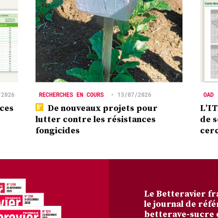
/2026
RECHERCHES EN COURS
•
13/07/2026
OAD
nces
De nouveaux projets pour
L’IT
lutter contre les résistances
de s
fongicides
cer
Le Betteravier fr
le journal de réfé
betterave-sucre 