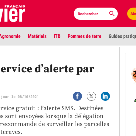
Ab
Agronomie
Matériels
ITB
Pommes de terre
Guides pratiq
PLU
ervice d’alerte par
Anci
Bioc
 jour le 08/10/2021
Envi
vice gratuit : l’alerte SMS. Destinées
LIGNE DE MIRE
es sont envoyées lorsque la délégation
Les louvetiers devant le Parlement
Vidé
 recommande de surveiller les parcelles
tteraves.
Cont