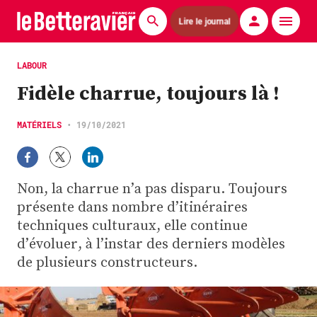
Lire le journal
Actualités
LABOUR
Fidèle charrue, toujours là !
Économie
Agronomie
MATÉRIELS
•
19/10/2021
Matériels
Non, la charrue n’a pas disparu. Toujours
La technique ITB
présente dans nombre d’itinéraires
Pommes de terre
techniques culturaux, elle continue
d’évoluer, à l’instar des derniers modèles
Guides pratiques
de plusieurs constructeurs.
Chasse