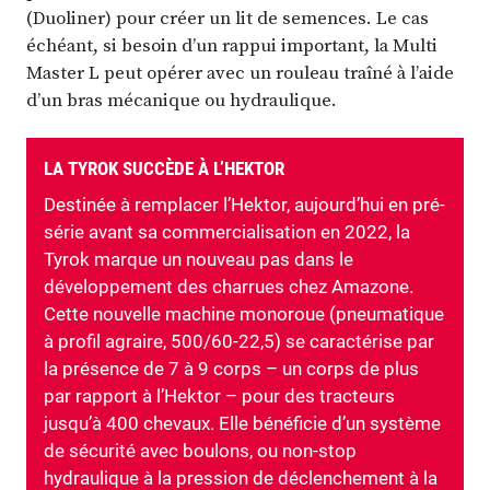
(Duoliner) pour créer un lit de semences. Le cas
échéant, si besoin d’un rappui important, la Multi
Master L peut opérer avec un rouleau traîné à l’aide
d’un bras mécanique ou hydraulique.
LA TYROK SUCCÈDE À L’HEKTOR
Destinée à remplacer l’Hektor, aujourd’hui en pré-
série avant sa commercialisation en 2022, la
Tyrok marque un nouveau pas dans le
développement des charrues chez Amazone.
Cette nouvelle machine monoroue (pneumatique
à profil agraire, 500/60-22,5) se caractérise par
la présence de 7 à 9 corps – un corps de plus
par rapport à l’Hektor – pour des tracteurs
jusqu’à 400 chevaux. Elle bénéficie d’un système
de sécurité avec boulons, ou non-stop
hydraulique à la pression de déclenchement à la