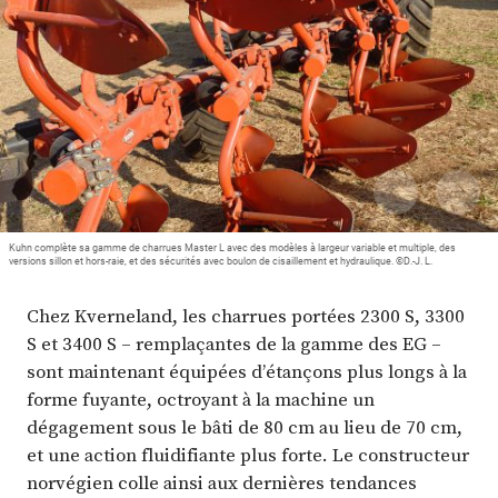
Plus
Abonnez-vous
Kuhn complète sa gamme de charrues Master L avec des modèles à largeur variable et multiple, des
versions sillon et hors-raie, et des sécurités avec boulon de cisaillement et hydraulique. ©D.-J. L.
Chez Kverneland, les charrues portées 2300 S, 3300
S et 3400 S – remplaçantes de la gamme des EG –
sont maintenant équipées d’étançons plus longs à la
forme fuyante, octroyant à la machine un
dégagement sous le bâti de 80 cm au lieu de 70 cm,
et une action fluidifiante plus forte. Le constructeur
norvégien colle ainsi aux dernières tendances