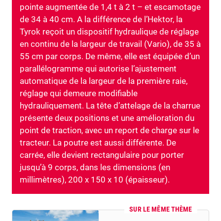
pointe augmentée de 1,4 t à 2 t – et escamotage
de 34 à 40 cm. A la différence de l’Hektor, la
Tyrok reçoit un dispositif hydraulique de réglage
en continu de la largeur de travail (Vario), de 35 à
55 cm par corps. De même, elle est équipée d’un
parallélogramme qui autorise l’ajustement
automatique de la largeur de la première raie,
réglage qui demeure modifiable
hydrauliquement. La tête d’attelage de la charrue
présente deux positions et une amélioration du
point de traction, avec un report de charge sur le
tracteur. La poutre est aussi différente. De
carrée, elle devient rectangulaire pour porter
jusqu’à 9 corps, dans les dimensions (en
millimètres), 200 x 150 x 10 (épaisseur).
SUR LE MÊME THÈME