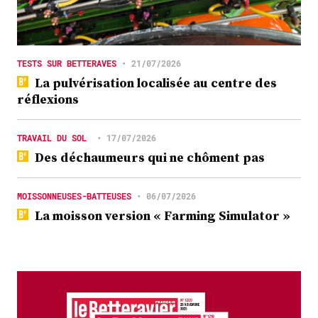
TESTS SUR BETTERAVES
•
21/07/2026
La pulvérisation localisée au centre des
réflexions
TRAVAIL DU SOL
•
17/07/2026
Des déchaumeurs qui ne chôment pas
MOISSONNEUSES-BATTEUSES
•
06/07/2026
La moisson version « Farming Simulator »