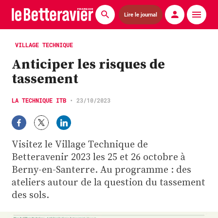
Lire le journal
Actualités
VILLAGE TECHNIQUE
Anticiper les risques de
Économie
tassement
Agronomie
LA TECHNIQUE ITB
•
23/10/2023
Matériels
La technique ITB
Visitez le Village Technique de
Pommes de terre
Betteravenir 2023 les 25 et 26 octobre à
Berny-en-Santerre. Au programme : des
Guides pratiques
ateliers autour de la question du tassement
des sols.
Chasse