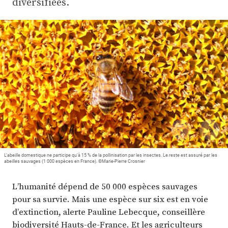
diversifiées.
Plus
Abonnez-vous
L’abeille domestique ne participe qu’à 15 % de la pollinisation par les insectes. Le reste est assuré par les
abeilles sauvages (1 000 espèces en France). ©Marie-Pierre Crosnier
L’humanité dépend de 50 000 espèces sauvages
pour sa survie. Mais une espèce sur six est en voie
d’extinction, alerte Pauline Lebecque, conseillère
biodiversité Hauts-de-France. Et les agriculteurs