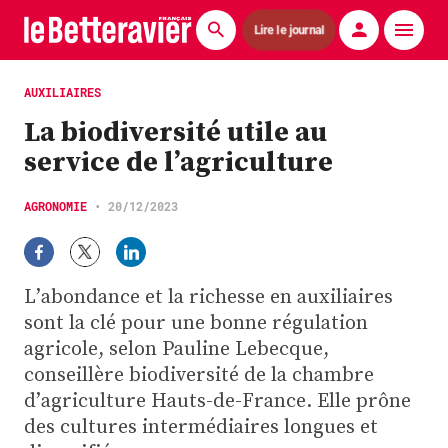
Lire le journal
Actualités
AUXILIAIRES
La biodiversité utile au
Économie
service de l’agriculture
Agronomie
AGRONOMIE
•
20/12/2023
Matériels
La technique ITB
L’abondance et la richesse en auxiliaires
Pommes de terre
sont la clé pour une bonne régulation
agricole, selon Pauline Lebecque,
Guides pratiques
conseillère biodiversité de la chambre
d’agriculture Hauts-de-France. Elle prône
Chasse
des cultures intermédiaires longues et