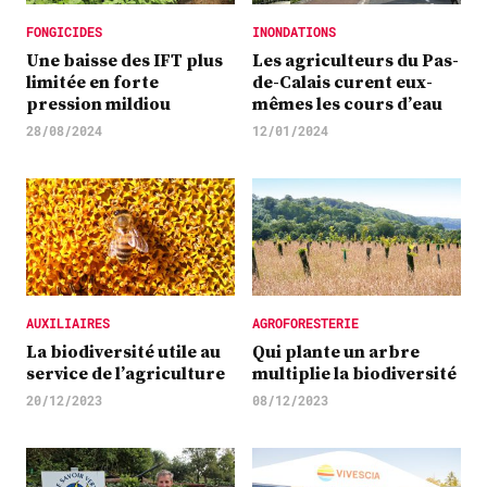
FONGICIDES
INONDATIONS
Une baisse des IFT plus
Les agriculteurs du Pas-
limitée en forte
de-Calais curent eux-
pression mildiou
mêmes les cours d’eau
28/08/2024
12/01/2024
AUXILIAIRES
AGROFORESTERIE
La biodiversité utile au
Qui plante un arbre
service de l’agriculture
multiplie la biodiversité
20/12/2023
08/12/2023