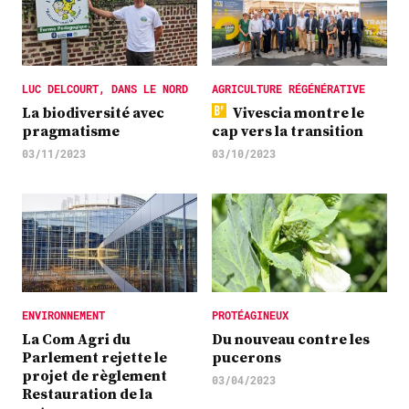
LUC DELCOURT, DANS LE NORD
AGRICULTURE RÉGÉNÉRATIVE
La biodiversité avec
Vivescia montre le
pragmatisme
cap vers la transition
03/11/2023
03/10/2023
ENVIRONNEMENT
PROTÉAGINEUX
La Com Agri du
Du nouveau contre les
Parlement rejette le
pucerons
projet de règlement
03/04/2023
Restauration de la