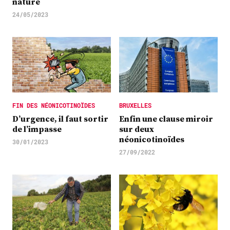
nature
24/05/2023
FIN DES NÉONICOTINOÏDES
BRUXELLES
D’urgence, il faut sortir
Enfin une clause miroir
de l’impasse
sur deux
néonicotinoïdes
30/01/2023
27/09/2022