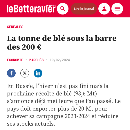
Lire le journal
Actualités
CÉRÉALES
La tonne de blé sous la barre
Économie
des 200 €
Agronomie
ÉCONOMIE
•
MARCHÉS
•
19/02/2024
Matériels
La technique ITB
En Russie, l’hiver n’est pas fini mais la
Pommes de terre
prochaine récolte de blé (93,6 Mt)
s’annonce déjà meilleure que l’an passé. Le
Guides pratiques
pays doit exporter plus de 20 Mt pour
achever sa campagne 2023-2024 et réduire
Chasse
ses stocks actuels.