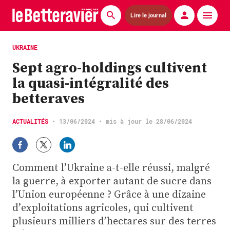
Lire le journal
Actualités
UKRAINE
Sept agro-holdings cultivent
Économie
la quasi-intégralité des
Agronomie
betteraves
Matériels
ACTUALITÉS
•
13/06/2024
• mis à jour le 28/06/2024
La technique ITB
Pommes de terre
Comment l’Ukraine a-t-elle réussi, malgré
la guerre, à exporter autant de sucre dans
Guides pratiques
l’Union européenne ? Grâce à une dizaine
d’exploitations agricoles, qui cultivent
Chasse
plusieurs milliers d’hectares sur des terres