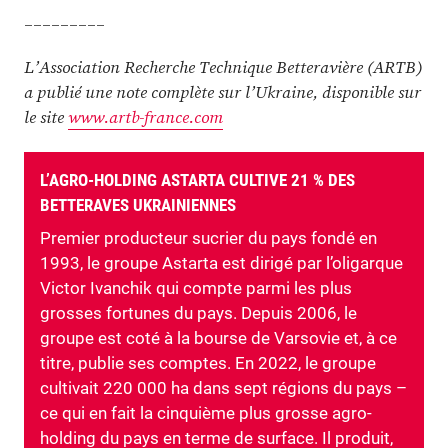
_________
L’Association Recherche Technique Betteravière (ARTB)
a publié une note complète sur l’Ukraine, disponible sur
le site
www.artb-france.com
L’AGRO-HOLDING ASTARTA CULTIVE 21 % DES
BETTERAVES UKRAINIENNES
Premier producteur sucrier du pays fondé en
1993, le groupe Astarta est dirigé par l’oligarque
Victor Ivanchik qui compte parmi les plus
grosses fortunes du pays. Depuis 2006, le
groupe est coté à la bourse de Varsovie et, à ce
titre, publie ses comptes. En 2022, le groupe
cultivait 220 000 ha dans sept régions du pays –
ce qui en fait la cinquième plus grosse agro-
holding du pays en terme de surface. Il produit,