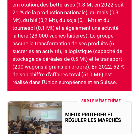
en rotation, des betteraves (1,8 Mt en 2022 soit
21 % de la production nationale), du maïs (0,3
Mt), du blé (0,2 Mt), du soja (0,1 Mt) et du
tournesol (0,1 Mt) et a également une activité
laitière (23 000 vaches laitières). Le groupe
assure la transformation de ses produits (6
sucreries en activité), la logistique (capacité de
stockage de céréales de 0,5 Mt) et le transport
(200 wagons à grains en propre). En 2022, 52 %
de son chiffre d’affaires total (510 M€) est
réalisé dans l’Union européenne et en Suisse.
SUR LE MÊME THÈME
MIEUX PROTÉGER ET
RÉGULER LES MARCHÉS