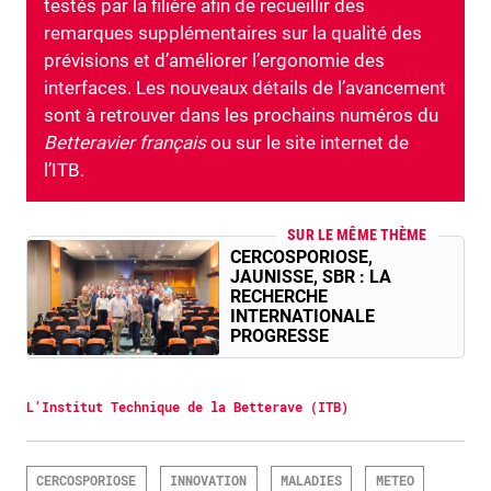
testés par la filière afin de recueillir des
remarques supplémentaires sur la qualité des
prévisions et d’améliorer l’ergonomie des
interfaces. Les nouveaux détails de l’avancement
sont à retrouver dans les prochains numéros du
Betteravier français
ou sur le site internet de
l’ITB.
SUR LE MÊME THÈME
CERCOSPORIOSE,
JAUNISSE, SBR : LA
RECHERCHE
INTERNATIONALE
PROGRESSE
L'Institut Technique de la Betterave (ITB)
CERCOSPORIOSE
INNOVATION
MALADIES
METEO