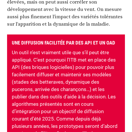
élevées, mais on peut aussi corréler son
développement avec la vitesse du vent. On mesure
aussi plus finement l’impact des variétés tolérantes
sur l’apparition et la dynamique de la maladie.
UNE DIFFUSION FACILITÉE PAR DES API ET UN OAD
Un outil n’est vraiment utile que s’il peut être
appliqué. C’est pourquoi l’ITB met en place des
API (des briques logicielles) pour pouvoir plus
facilement diffuser et maintenir ses modèles
(stades des betteraves, dynamique des
pucerons, arrivée des charançons…) et les
publier dans des outils d’aide à la décision. Les
algorithmes présentés sont en cours
d’intégration pour un objectif de diffusion
courant d’été 2025. Comme depuis déjà
plusieurs années, les prototypes seront d’abord