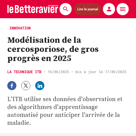
Lire le journal
Actualités
INNOVATION
Modélisation de la
Économie
cercosporiose, de gros
Agronomie
progrès en 2025
Matériels
LA TECHNIQUE ITB
•
16/06/2025
• mis à jour le 17/06/2025
La technique ITB
Pommes de terre
L’ITB utilise ses données d’observation et
des algorithmes d’apprentissage
Guides pratiques
automatisé pour anticiper l’arrivée de la
maladie.
Chasse