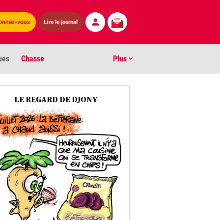
Lire le journal
onnez-vous
ues
Chasse
Plus
S
LE REGARD DE DJONY
ens numéros
arburants
ronnement
os
act