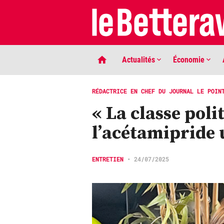
Actualités
Économie
RÉDACTRICE EN CHEF DU JOURNAL LE POIN
« La classe polit
l’acétamipride 
ENTRETIEN
•
24/07/2025
LIGNE DE MIRE
Phaco quand tu nous tiens …