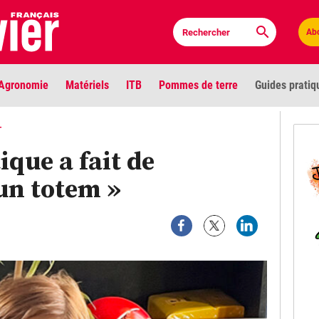
Ab
Agronomie
Matériels
ITB
Pommes de terre
Guides pratiq
PLU
T
ique a fait de
Anci
un totem »
Bioc
Envi
LIGNE DE MIRE
Les louvetiers devant le Parlement
Vidé
Cont