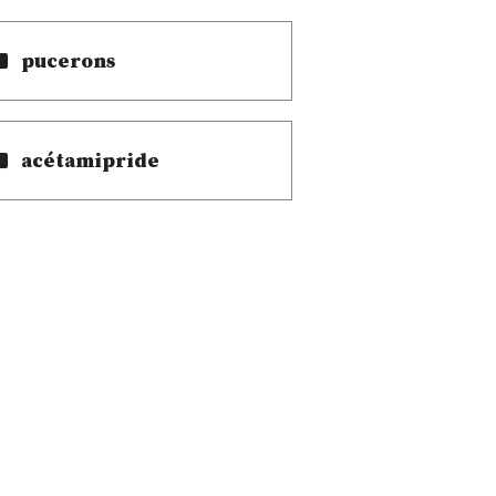
pucerons
acétamipride