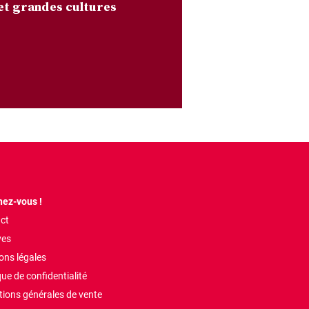
et grandes cultures
ez-vous !
ct
ves
ons légales
que de confidentialité
tions générales de vente