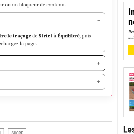
ur ou un bloqueur de contenu.
I
n
Rec
re le traçage
de
Strict
à
Équilibré
, puis
act
echargez la page.
Le
N
SUCRE