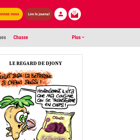
Lire le journal
onnez-vous
ues
Chasse
Plus
S
LE REGARD DE DJONY
ens numéros
arburants
ronnement
os
act