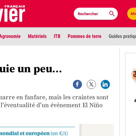
Ab
Agronomie
Matériels
ITB
Pommes de terre
Guides pratiq
PLU
nuie un peu…
Anci
Bioc
rre en fanfare, mais les craintes sont
Envi
à l’éventualité d’un événement El Niño
LIGNE DE MIRE
Les louvetiers devant le Parlement
Vidé
Cont