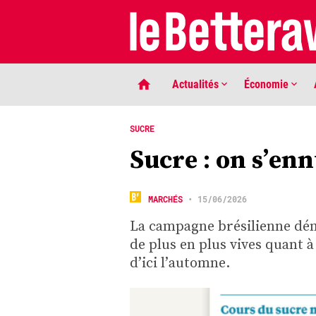
Actualités
Économie
SUCRE
Sucre : on s’en
MARCHÉS
•
15/06/2026
La campagne brésilienne déma
de plus en plus vives quant 
LIGNE DE MIRE
d’ici l’automne.
Phaco quand tu nous tiens …