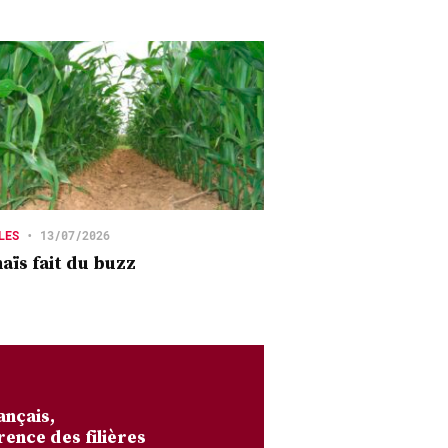
LES
•
13/07/2026
aïs fait du buzz
ançais,
rence des filières