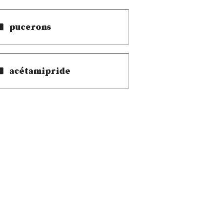
pucerons
acétamipride