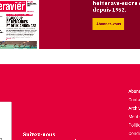
betterave-sucre 
depuis 1952.
Abonnez-vous
Abonn
Conta
Archi
Menti
Politi
Suivez-nous
Condi
s