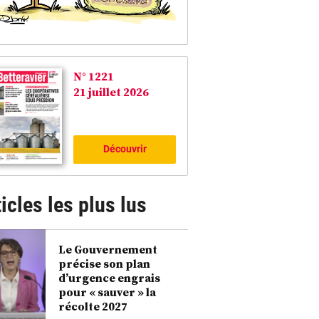
N° 1221
21 juillet 2026
Découvrir
icles les plus lus
ative mais réelle, des prix du pétrole conduit l’éthanol autour des 75-80 €/hl. ©Le BF
Le Gouvernement
précise son plan
d’urgence engrais
pour « sauver » la
récolte 2027