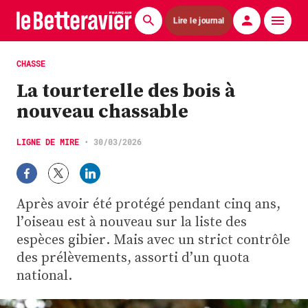
Lire le journal
Actualités
CHASSE
La tourterelle des bois à
Économie
nouveau chassable
Agronomie
LIGNE DE MIRE
•
30/03/2026
Matériels
La technique ITB
Après avoir été protégé pendant cinq ans,
Pommes de terre
l’oiseau est à nouveau sur la liste des
espèces gibier. Mais avec un strict contrôle
Guides pratiques
des prélèvements, assorti d’un quota
national.
Chasse