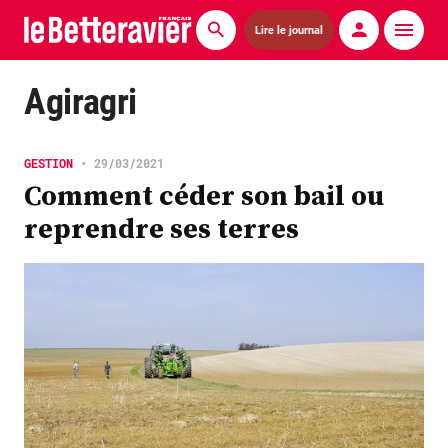
Lire le journal
Actualités
Agiragri
Économie
GESTION
•
29/03/2021
Agronomie
Comment céder son bail ou
reprendre ses terres
Matériels
La technique ITB
Pommes de terre
Guides pratiques
Chasse