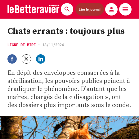
Lire le journal
Actualités
Chats errants : toujours plus
Économie
LIGNE DE MIRE
•
18/11/2024
Agronomie
Matériels
En dépit des enveloppes consacrées à la
stérilisation, les pouvoirs publics peinent à
La technique ITB
éradiquer le phénomène. D’autant que les
maires, chargés de la « divagation », ont
Pommes de terre
des dossiers plus importants sous le coude.
Guides pratiques
Chasse