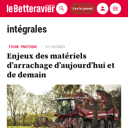
Lire le journal
Actualités
intégrales
Économie
FICHE PRATIQUE
•
12/10/2023
Agronomie
Enjeux des matériels
d’arrachage d’aujourd’hui et
Matériels
de demain
La technique ITB
Pommes de terre
Guides pratiques
Chasse