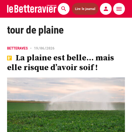
Lire le journal
Actualités
tour de plaine
Économie
BETTERAVES
•
19/06/2026
Agronomie
La plaine est belle… mais
elle risque d’avoir soif !
Matériels
La technique ITB
Pommes de terre
Guides pratiques
Chasse