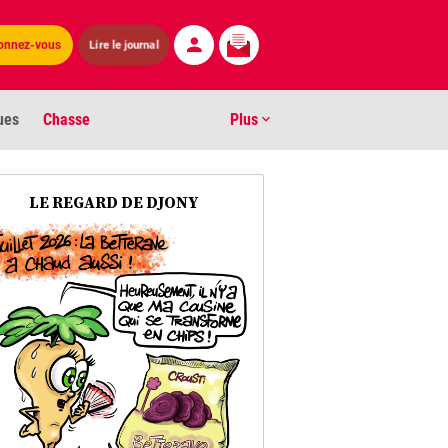
Lire le journal
onnez-vous
ues
Chasse
Plus
S
LE REGARD DE DJONY
ens numéros
arburants
ronnement
os
act