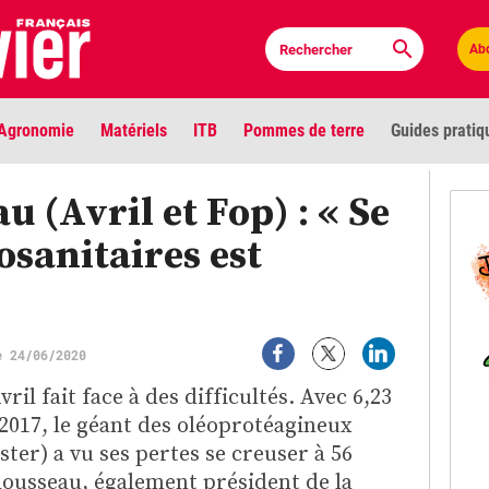
Ab
Agronomie
Matériels
ITB
Pommes de terre
Guides pratiq
PLU
 (Avril et Fop) : « Se
osanitaires est
Anci
Bioc
e 24/06/2020
Envi
LIGNE DE MIRE
il fait face à des difficultés. Avec 6,23
Les louvetiers devant le Parlement
 2017, le géant des oléoprotéagineux
Vidé
ster) a vu ses pertes se creuser à 56
ousseau, également président de la
Cont