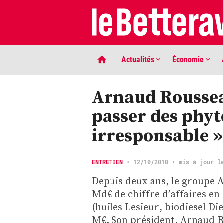
Actualités
Économie
Arnaud Rousseau
passer des phyt
irresponsable »
ENTRETIEN
•
12/10/2018
• mis à jour l
LIGNE DE MIRE
Depuis deux ans, le groupe Avr
Phaco quand tu nous tiens …
Md€ de chiffre d’affaires en
(huiles Lesieur, biodiesel Die
M€. Son président, Arnaud R