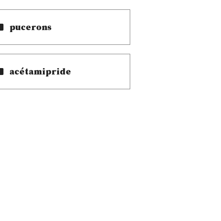
pucerons
acétamipride