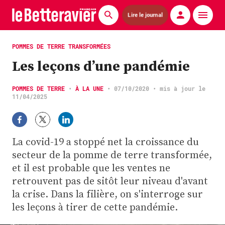
Lire le journal
Actualités
POMMES DE TERRE TRANSFORMÉES
Les leçons d’une pandémie
Économie
Agronomie
POMMES DE TERRE
•
À LA UNE
•
07/10/2020
• mis à jour le
11/04/2025
Matériels
La technique ITB
La covid-19 a stoppé net la croissance du
secteur de la pomme de terre transformée,
Pommes de terre
et il est probable que les ventes ne
retrouvent pas de sitôt leur niveau d'avant
Guides pratiques
la crise. Dans la filière, on s'interroge sur
Chasse
les leçons à tirer de cette pandémie.