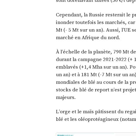
sont dorénavant taxées (50 €/t depu
Cependant, la Russie resterait le 
inonder toutefois les marchés, car
Mt (- 5 Mt sur un an). Aussi, l’UE 
marché en Afrique du nord.
À l’échelle de la planète, 790 Mt d
durant la campagne 2021-2022 (+ 13
emblavés (+1,4 Mha sur un an). Pou
un an) et à 181 Mt (-7 Mt sur un a
mondiales de blé au cours de la p
stocks de blé de report n’est proje
majeurs.
L’orge et le maïs pâtissent du regai
blé et les oléoprotéagineux (notam