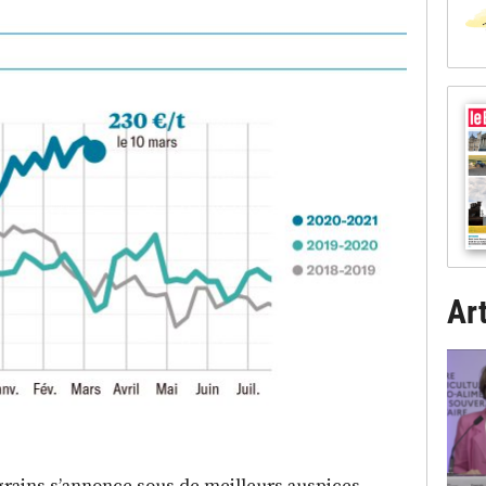
Art
grains s’annonce sous de meilleurs auspices