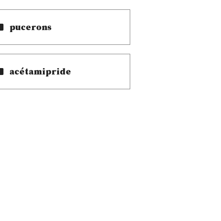
pucerons
acétamipride