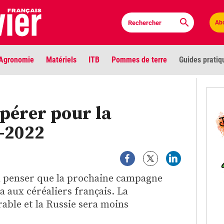
Ab
Agronomie
Matériels
ITB
Pommes de terre
Guides pratiq
PLU
spérer pour la
Anci
-2022
Bioc
Envi
à penser que la prochaine campagne
LIGNE DE MIRE
a aux céréaliers français. La
Les louvetiers devant le Parlement
Vidé
rable et la Russie sera moins
Cont