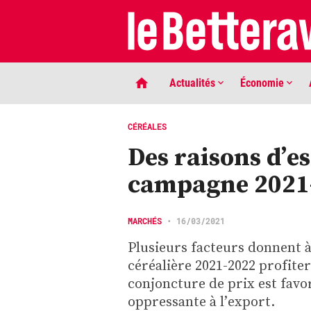
Actualités
Économie
CÉRÉALES
Des raisons d’e
campagne 2021
MARCHÉS
•
16/03/2021
Plusieurs facteurs donnent 
LIGNE DE MIRE
céréalière 2021-2022 profiter
Phaco quand tu nous tiens …
conjoncture de prix est favo
oppressante à l’export.