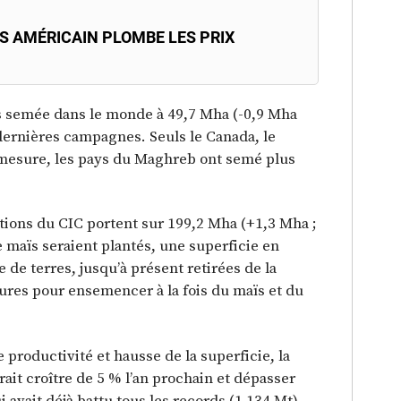
ÏS AMÉRICAIN PLOMBE LES PRIX
es semée dans le monde à 49,7 Mha (-0,9 Mha
s dernières campagnes. Seuls le Canada, le
mesure, les pays du Maghreb ont semé plus
tions du CIC portent sur 199,2 Mha (+1,3 Mha ;
 maïs seraient plantés, une superficie en
de terres, jusqu’à présent retirées de la
ures pour ensemencer à la fois du maïs et du
productivité et hausse de la superficie, la
it croître de 5 % l’an prochain et dépasser
avait déjà battu tous les records (1 134 Mt).