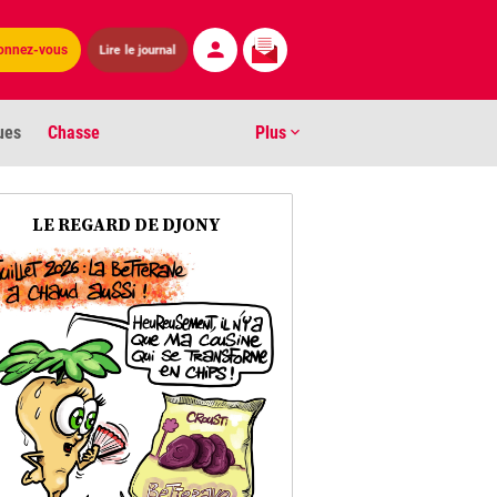
Lire le journal
onnez-vous
ues
Chasse
Plus
S
LE REGARD DE DJONY
ens numéros
arburants
ronnement
os
act