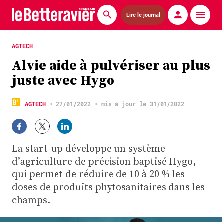
Lire le journal
Actualités
AGTECH
Alvie aide à pulvériser au plus
Économie
juste avec Hygo
Agronomie
AGTECH
•
27/01/2022
• mis à jour le 31/01/2022
Matériels
La technique ITB
La start-up développe un système
Pommes de terre
d’agriculture de précision baptisé Hygo,
qui permet de réduire de 10 à 20 % les
Guides pratiques
doses de produits phytosanitaires dans les
champs.
Chasse