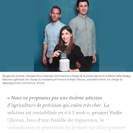
Plus
Abonnez-vous
De gauche à droite : Morgan Roux, directeur technique en charge de la partie logiciel et matériel, Edita Bezeg,
directrice générale, en charge du marketing et finance et Nadir Ghrous, président d'Alvie, en charge du
développement commercial. ©Alvie
«
Nous ne proposons pas une énième solution
d’agriculture de précision qui coûte très cher. La
solution est rentabilisée en 4 à 5 mois
», promet Nadir
Ghrous. Issu d’une famille de vignerons, le
cofondateur et président de la start-up Alvie promet