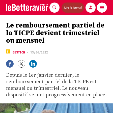
Lire le journal
Actualités
Le remboursement partiel de
la TICPE devient trimestriel
Économie
ou mensuel
Agronomie
GESTION
•
13/06/2022
Matériels
La technique ITB
Depuis le 1er janvier dernier, le
Pommes de terre
remboursement partiel de la TICPE est
mensuel ou trimestriel. Le nouveau
Guides pratiques
dispositif se met progressivement en place.
Chasse