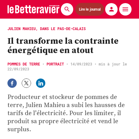
Lire le journal
Actualités
JULIEN MAHIEU, DANS LE PAS-DE-CALAIS
Il transforme la contrainte
Économie
énergétique en atout
Agronomie
POMMES DE TERRE
•
PORTRAIT
•
14/09/2023
• mis à jour le
Matériels
22/09/2023
La technique ITB
Producteur et stockeur de pommes de
Pommes de terre
terre, Julien Mahieu a subi les hausses de
Guides pratiques
tarifs de l’électricité. Pour les limiter, il
produit sa propre électricité et vend le
Chasse
surplus.