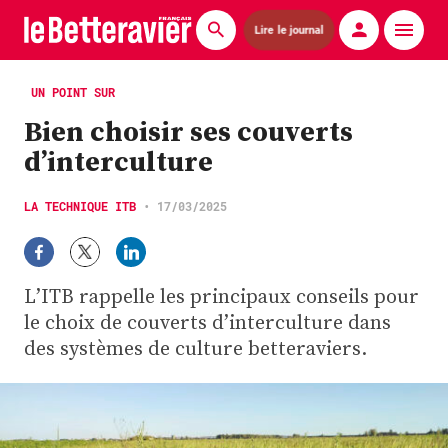
Lire le journal
Actualités
UN POINT SUR
Bien choisir ses couverts
Économie
d’interculture
Agronomie
LA TECHNIQUE ITB
•
17/03/2025
Matériels
La technique ITB
L’ITB rappelle les principaux conseils pour
Pommes de terre
le choix de couverts d’interculture dans
des systèmes de culture betteraviers.
Guides pratiques
Chasse