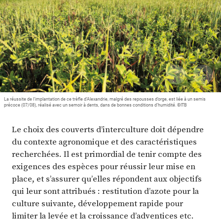
Plus
Abonnez-vous
La réussite de l’implantation de ce trèfle d’Alexandrie, malgré des repousses d’orge, est liée à un semis
précoce (07/08), réalisé avec un semoir à dents, dans de bonnes conditions d’humidité. ©ITB
Le choix des couverts d’interculture doit dépendre
du contexte agronomique et des caractéristiques
recherchées. Il est primordial de tenir compte des
exigences des espèces pour réussir leur mise en
place, et s’assurer qu’elles répondent aux objectifs
qui leur sont attribués : restitution d’azote pour la
culture suivante, développement rapide pour
limiter la levée et la croissance d’adventices etc.