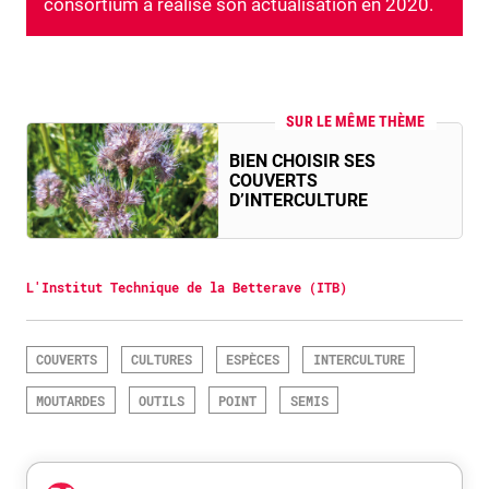
consortium a réalisé son actualisation en 2020.
SUR LE MÊME THÈME
BIEN CHOISIR SES
COUVERTS
D’INTERCULTURE
L'Institut Technique de la Betterave (ITB)
COUVERTS
CULTURES
ESPÈCES
INTERCULTURE
MOUTARDES
OUTILS
POINT
SEMIS