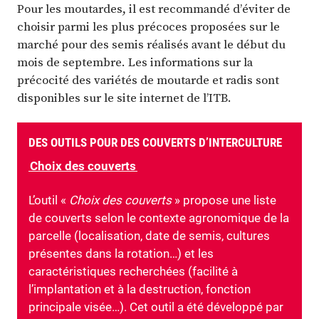
Pour les moutardes, il est recommandé d’éviter de
choisir parmi les plus précoces proposées sur le
marché pour des semis réalisés avant le début du
mois de septembre. Les informations sur la
précocité des variétés de moutarde et radis sont
disponibles sur le site internet de l’ITB.
DES OUTILS POUR DES COUVERTS D’INTERCULTURE
Choix des couverts
L’outil «
Choix des couverts
» propose une liste
de couverts selon le contexte agronomique de la
parcelle (localisation, date de semis, cultures
présentes dans la rotation…) et les
caractéristiques recherchées (facilité à
l’implantation et à la destruction, fonction
principale visée…). Cet outil a été développé par