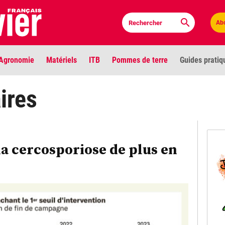
Ab
Agronomie
Matériels
ITB
Pommes de terre
Guides pratiq
PLU
ires
Anci
Bioc
 la cercosporiose de plus en
Envi
LIGNE DE MIRE
Les louvetiers devant le Parlement
Vidé
Cont