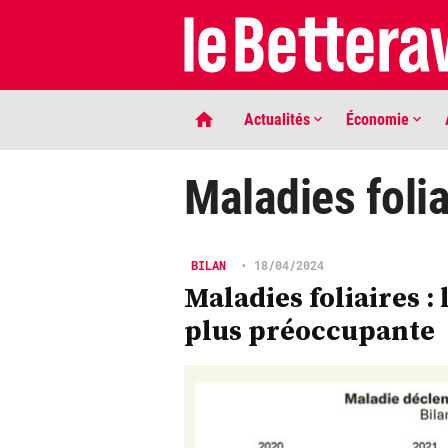
Actualités
Économie
Maladies folia
BILAN
•
18/04/2024
Maladies foliaires :
plus préoccupante
LIGNE DE MIRE
Phaco quand tu nous tiens …