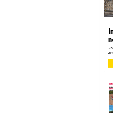
I
n
Rec
act