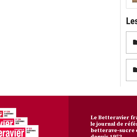
Le
Le Betteravier fr
le journal de réfé
betterave-sucre 
depuis 1952.