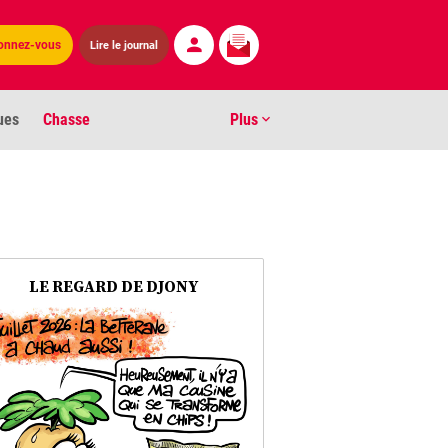
onnez-vous
Lire le journal
ues
Chasse
Plus
S
ens numéros
arburants
LE REGARD DE DJONY
ronnement
os
act