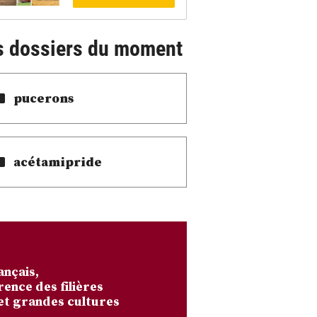
s dossiers du moment
pucerons
acétamipride
ançais,
rence des filières
et grandes cultures