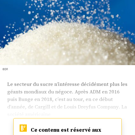
Plus
Abonnez-vous
©DR
Le secteur du sucre n’intéresse décidément plus les
géants mondiaux du négoce. Après ADM en 2016
puis Bunge en 2018, c’est au tour, en ce début
d’année, de Cargill et de Louis Dreyfus Company. La
société américaine
Ce contenu est réservé aux