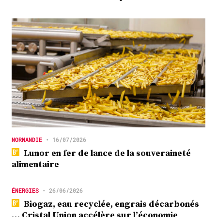
NORMANDIE
•
16/07/2026
Lunor en fer de lance de la souveraineté
alimentaire
ÉNERGIES
•
26/06/2026
Biogaz, eau recyclée, engrais décarbonés
… Cristal Union accélère sur l’économie