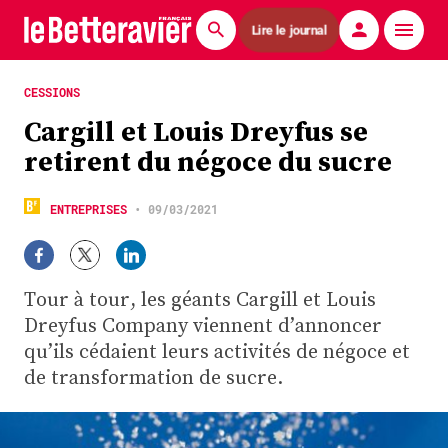
Lire le journal
Actualités
CESSIONS
Cargill et Louis Dreyfus se
Économie
retirent du négoce du sucre
Agronomie
ENTREPRISES
•
09/03/2021
Matériels
La technique ITB
Tour à tour, les géants Cargill et Louis
Pommes de terre
Dreyfus Company viennent d’annoncer
qu’ils cédaient leurs activités de négoce et
Guides pratiques
de transformation de sucre.
Chasse