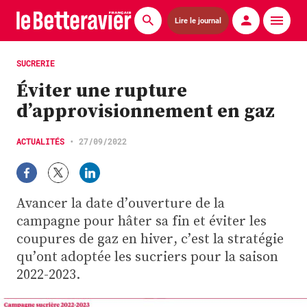
Lire le journal
Actualités
SUCRERIE
Éviter une rupture
Économie
d’approvisionnement en gaz
Agronomie
ACTUALITÉS
•
27/09/2022
Matériels
La technique ITB
Avancer la date d’ouverture de la
Pommes de terre
campagne pour hâter sa fin et éviter les
coupures de gaz en hiver, c’est la stratégie
Guides pratiques
qu’ont adoptée les sucriers pour la saison
2022-2023.
Chasse