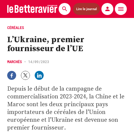
Lire le journal
Actualités
CÉRÉALES
L’Ukraine, premier
Économie
fournisseur de l’UE
Agronomie
MARCHÉS
•
14/09/2023
Matériels
La technique ITB
Depuis le début de la campagne de
Pommes de terre
commercialisation 2023-2024, la Chine et le
Maroc sont les deux principaux pays
Guides pratiques
importateurs de céréales de l’Union
européenne et l’Ukraine est devenue son
Chasse
premier fournisseur.