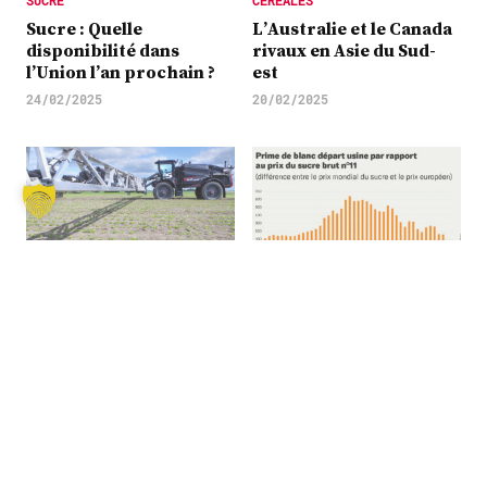
SUCRE
CÉRÉALES
Sucre : Quelle
L’Australie et le Canada
disponibilité dans
rivaux en Asie du Sud-
l’Union l’an prochain ?
est
24/02/2025
20/02/2025
ENGRAIS, PHYTOPHARMACIE,
MARCHÉ
NUMÉRIQUE…
Le mode de
L’Europe sous la
commercialisation du
menace de la
sucre en Europe, un
dépendance aux autres
facteur d’incertitude ?
continents !
21/01/2025
17/02/2025