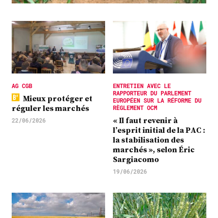
Plus
Abonnez-vous
AG CGB
ENTRETIEN AVEC LE
RAPPORTEUR DU PARLEMENT
Mieux protéger et
EUROPÉEN SUR LA RÉFORME DU
réguler les marchés
RÈGLEMENT OCM
« Il faut revenir à
22/06/2026
l’esprit initial de la PAC :
la stabilisation des
marchés », selon Éric
Sargiacomo
19/06/2026