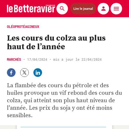
Lire le journal
Actualités
OLÉOPROTÉAGINEUX
Les cours du colza au plus
Économie
haut de l’année
Agronomie
MARCHÉS
•
17/04/2024
• mis à jour le 22/04/2024
Matériels
La technique ITB
La flambée des cours du pétrole et des
Pommes de terre
huiles provoque un vif rebond des cours du
colza, qui atteint son plus haut niveau de
Guides pratiques
l’année. Les prix du soja y ont été moins
sensibles.
Chasse