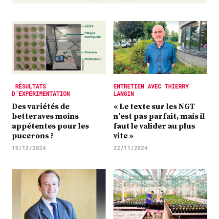
Plus
Abonnez-vous
RÉSULTATS
ENTRETIEN AVEC THIERRY
D’EXPÉRIMENTATION
LANGIN
Des variétés de
« Le texte sur les NGT
betteraves moins
n’est pas parfait, mais il
appétentes pour les
faut le valider au plus
pucerons ?
vite »
19/12/2024
22/11/2024