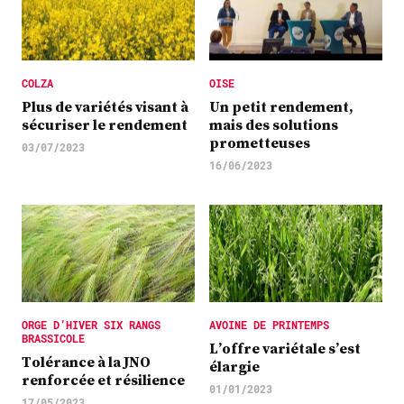
COLZA
OISE
Plus de variétés visant à
Un petit rendement,
sécuriser le rendement
mais des solutions
prometteuses
03/07/2023
16/06/2023
ORGE D’HIVER SIX RANGS
AVOINE DE PRINTEMPS
BRASSICOLE
L’offre variétale s’est
Tolérance à la JNO
élargie
renforcée et résilience
01/01/2023
17/05/2023