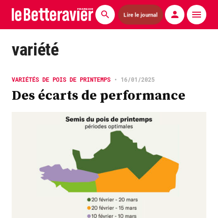
Lire le journal
Actualités
variété
Économie
VARIÉTÉS DE POIS DE PRINTEMPS
•
16/01/2025
Agronomie
Des écarts de performance
Matériels
La technique ITB
Pommes de terre
Guides pratiques
Chasse