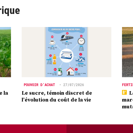
rique
POUVOIR D’ACHAT
•
27/07/2026
FERTI
e la
Le sucre, témoin discret de
L
l’évolution du coût de la vie
marc
mut