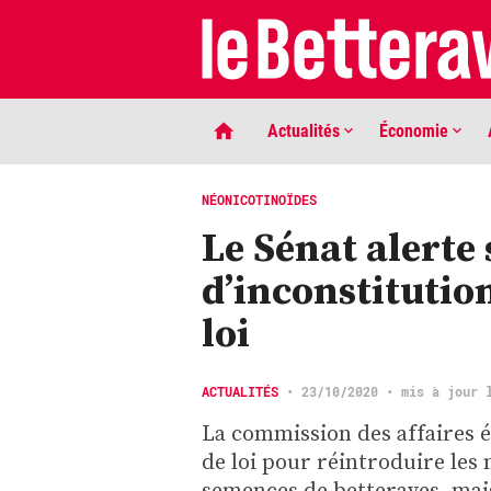
Actualités
Économie
NÉONICOTINOÏDES
Le Sénat alerte
d’inconstitutio
loi
LIGNE DE MIRE
ACTUALITÉS
•
23/10/2020
• mis à jour 
Phaco quand tu nous tiens …
La commission des affaires é
de loi pour réintroduire les
semences de betteraves, mais