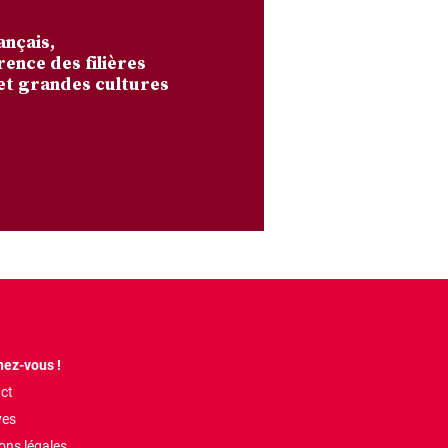
ançais,
rence des filières
et grandes cultures
ez-vous !
ct
ves
ons légales