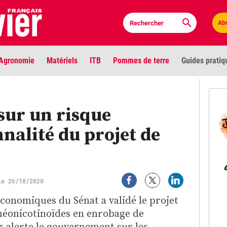
Ab
Agronomie
Matériels
ITB
Pommes de terre
Guides pratiq
PLU
 sur un risque
Anci
nnalité du projet de
Bioc
Envi
LIGNE DE MIRE
le 26/10/2020
Les louvetiers devant le Parlement
Vidé
conomiques du Sénat a validé le projet
 néonicotinoïdes en enrobage de
Cont
 alerte le gouvernement sur les