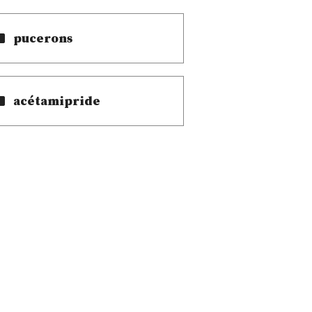
pucerons
acétamipride