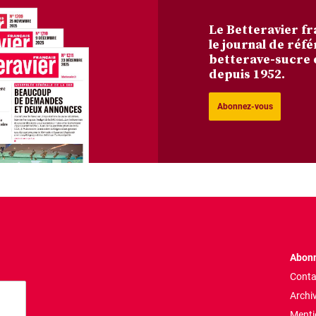
Le Betteravier fr
le journal de réfé
betterave-sucre 
depuis 1952.
Abonnez-vous
Abonn
Conta
Archi
Menti