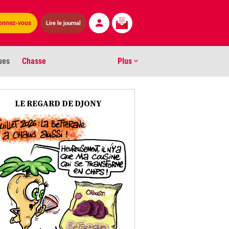
Lire le journal
onnez-vous
ues
Chasse
Plus
S
LE REGARD DE DJONY
ens numéros
arburants
ronnement
os
act