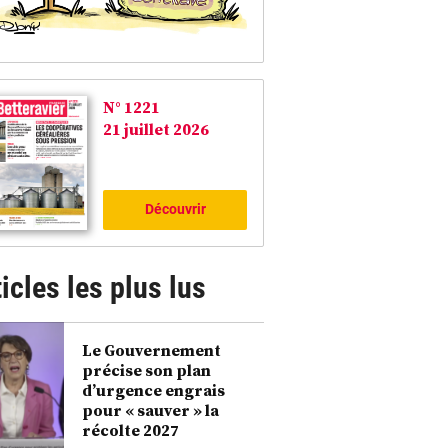
N° 1221
21 juillet 2026
Découvrir
icles les plus lus
Le Gouvernement
précise son plan
d’urgence engrais
tion au semis reste possible avec un Kosma. À cet effet, Kuhn propose d’associer une
pour « sauver » la
quel seront ajoutés des enfouisseurs. ©D.-J.L.
récolte 2027