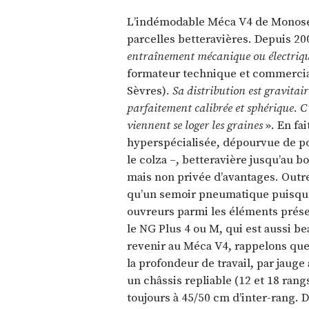
L’indémodable Méca V4 de Monosem
parcelles betteravières. Depuis 20
entraînement mécanique ou électrique
formateur technique et commercia
Sèvres)
. Sa distribution est gravitai
parfaitement calibrée et sphérique. C
viennent se loger les graines
». En fa
hyperspécialisée, dépourvue de pol
le colza –, betteravière jusqu’au 
mais non privée d’avantages. Outre 
qu’un semoir pneumatique puisqu’e
ouvreurs parmi les éléments prése
le NG Plus 4 ou M, qui est aussi b
revenir au Méca V4, rappelons que
la profondeur de travail, par jauge 
un châssis repliable (12 et 18 rangs
toujours à 45/50 cm d’inter-rang. D’