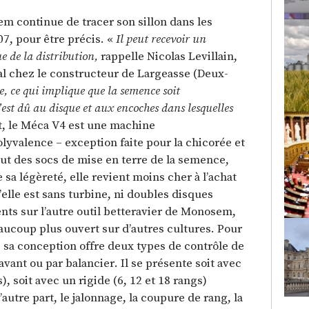
 continue de tracer son sillon dans les
07, pour être précis. «
Il peut recevoir un
 de la distribution,
rappelle Nicolas Levillain,
l chez le constructeur de Largeasse (Deux-
re, ce qui implique que la semence soit
’est dû au disque et aux encoches dans lesquelles
it, le Méca V4 est une machine
yvalence – exception faite pour la chicorée et
bout des socs de mise en terre de la semence,
sa légèreté, elle revient moins cher à l’achat
lle est sans turbine, ni doubles disques
nts sur l’autre outil betteravier de Monosem,
eaucoup plus ouvert sur d’autres cultures. Pour
 sa conception offre deux types de contrôle de
avant ou par balancier. Il se présente soit avec
), soit avec un rigide (6, 12 et 18 rangs)
autre part, le jalonnage, la coupure de rang, la