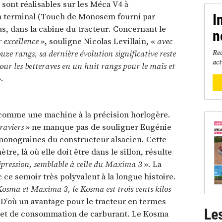
n sont réalisables sur les Méca V4 à
n terminal (Touch de Monosem fourni par
I
s, dans la cabine du tracteur. Concernant le
n
 excellence
», souligne Nicolas Levillain, «
avec
Rec
uze rangs, sa dernière évolution significative reste
act
r les betteraves en un huit rangs pour le maïs et
».
comme une machine à la précision horlogère.
raviers
» ne manque pas de souligner Eugénie
monograines du constructeur alsacien. Cette
tre, là où elle doit être dans le sillon, résulte
dépression, semblable à celle du Maxima 3
». La
 ce semoir très polyvalent à la longue histoire.
osma et Maxima 3, le Kosma est trois cents kilos
 D’où un avantage pour le tracteur en termes
Le
e et de consommation de carburant. Le Kosma