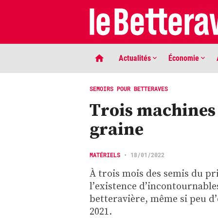
Actualités
Économie
SEMOIRS POUR BETTERAVES
Trois machines 
graine
MATÉRIELS
•
18/01/2022
À trois mois des semis du pri
LIGNE DE MIRE
l’existence d’incontournable
Phaco quand tu nous tiens …
betteravière, même si peu d’
2021.