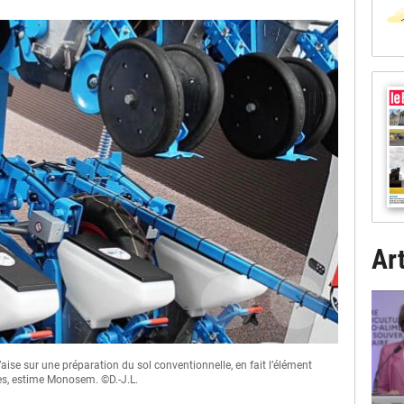
Art
aise sur une préparation du sol conventionnelle, en fait l’élément
Une fertilisa
es, estime Monosem. ©D.-J.L.
semoir sur le