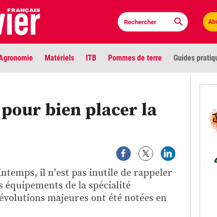
Ab
Agronomie
Matériels
ITB
Pommes de terre
Guides pratiq
PLU
pour bien placer la
Anci
Bioc
Envi
ntemps, il n’est pas inutile de rappeler
LIGNE DE MIRE
s équipements de la spécialité
Les louvetiers devant le Parlement
Vidé
évolutions majeures ont été notées en
Cont