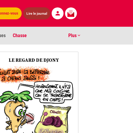
Lire le journal
onnez-vous
ues
Chasse
Plus
S
LE REGARD DE DJONY
ens numéros
arburants
ronnement
os
act