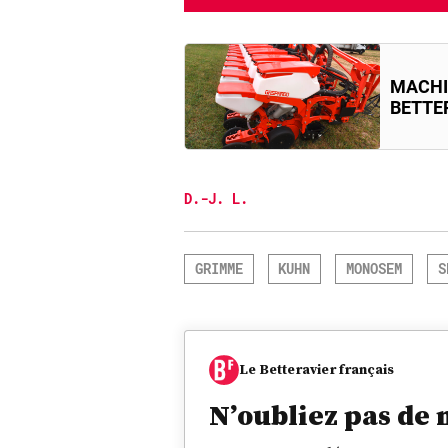
MACHI
BETTE
D.-J. L.
GRIMME
KUHN
MONOSEM
S
Le Betteravier français
N’oubliez pas de 