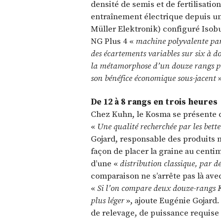
densité de semis et de fertilisatio
entraînement électrique depuis u
Müller Elektronik) configuré Isobu
NG Plus 4 «
machine polyvalente par
des écartements variables sur six à do
la métamorphose d’un douze rangs pou
son bénéfice économique sous-jacent
De 12 à 8 rangs en trois heures
Chez Kuhn, le Kosma se présente 
«
Une qualité recherchée par les bette
Gojard, responsable des produits 
façon de placer la graine au centimè
d’une «
distribution classique, par 
comparaison ne s’arrête pas là avec
«
Si l’on compare deux douze-rangs K
plus léger
», ajoute Eugénie Gojard.
de relevage, de puissance requis