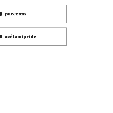
pucerons
acétamipride