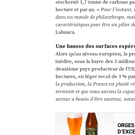
stockerait 1,7 tonne de carbone par
hectare et par an. «
Pour l’instant, 
dans un monde de philanthrope, mais 
caractéristique
s
pour être un pilier d
Labanca.
Une hausse des surfaces espér
Alors qu’au niveau européen, la p
inédite, sous la barre des 3 millio
deuxième pays producteur de l’UE d
hectares, en léger recul de 3 % pa
la production, la France est plutôt ré
terminée et que nous aurons la capac
secteur a besoin d’être soutenu, no
ORGES 
D’EXC