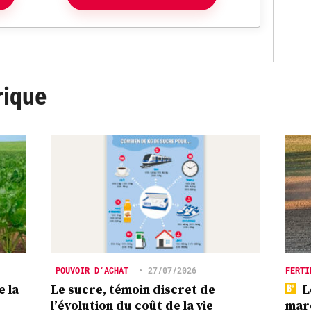
rique
POUVOIR D’ACHAT
•
27/07/2026
FERTI
e la
Le sucre, témoin discret de
L
l’évolution du coût de la vie
marc