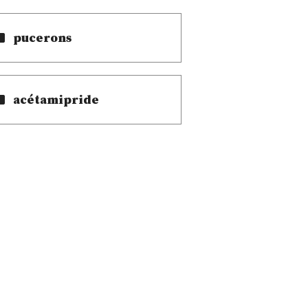
pucerons
acétamipride