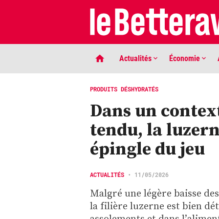
Actualités
Économie
PRODUITS DÉSHYDRATÉS
Dans un contex
tendu, la luzern
épingle du jeu
LIGNE DE MIRE
ACTUALITÉS
•
11/05/2026
Phaco quand tu nous tiens …
Malgré une légère baisse des
la filière luzerne est bien d
assolements et dans l’alimen