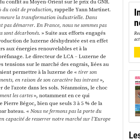
du conflit au Moyen-Orient sur le prix du GNR.
 % du coût de production
, rappelle Yann Martinet.
I
emeure la transformation industrielle. Dans
n
ont pas démarrer. En France, nous ne sommes pas
ss sont décarbonés.
» Suite aux efforts engagés
Rec
act
roduction de luzerne déshydratée est en effet
s aux énergies renouvelables et à la
 préfanage. Le directeur de LCA – Luzerne de
es tensions sur le marché des engrais, liées au
aient permettre à la luzerne de «
tirer son
ements, en raison de son caractère bas intrant
»,
er de l’azote dans les sols. Néanmoins, le choc
ement les cartes
», notamment en ce qui
 Pierre Bégoc, bien que seuls 3 à 5 % de la
par bateau. «
Nous ne fermons pas la porte du
en capacité de resserrer notre marché sur l’Europe
Le