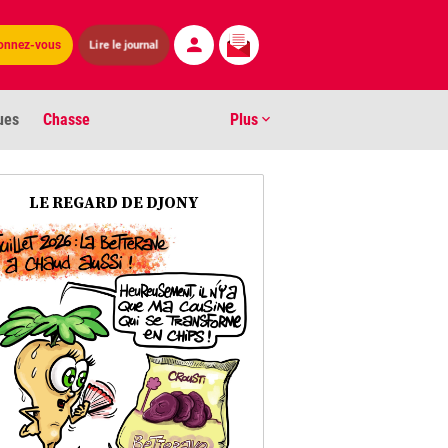
Lire le journal
onnez-vous
ues
Chasse
Plus
S
LE REGARD DE DJONY
ens numéros
arburants
ronnement
os
act