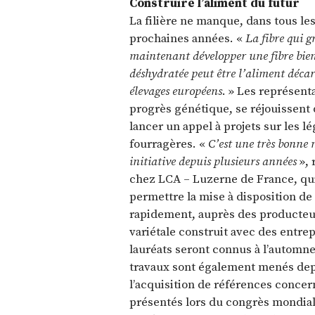
Construire l’aliment du futur
La filière ne manque, dans tous les
prochaines années. «
La fibre qui g
maintenant développer une fibre bien
déshydratée peut être l’aliment décar
élevages européens
. » Les représent
progrès génétique, se réjouissent 
lancer un appel à projets sur les 
fourragères. «
C’est une très bonne 
initiative depuis plusieurs années
», 
chez LCA – Luzerne de France, qui
permettre la mise à disposition de
rapidement, auprès des producteur
variétale construit avec des entre
lauréats seront connus à l’automne
travaux sont également menés depui
l’acquisition de références concer
présentés lors du congrès mondial 