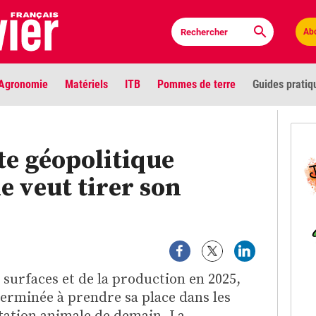
Ab
Agronomie
Matériels
ITB
Pommes de terre
Guides pratiq
PLU
te géopolitique
Anci
e veut tirer son
Bioc
Envi
LIGNE DE MIRE
Les louvetiers devant le Parlement
Vidé
 surfaces et de la production en 2025,
éterminée à prendre sa place dans les
Cont
tation animale de demain. La