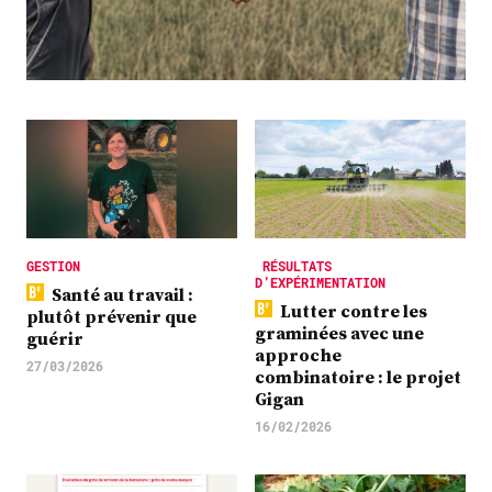
Plus
Abonnez-vous
GESTION
RÉSULTATS
D’EXPÉRIMENTATION
Santé au travail :
Lutter contre les
plutôt prévenir que
graminées avec une
guérir
approche
27/03/2026
combinatoire : le projet
Gigan
16/02/2026