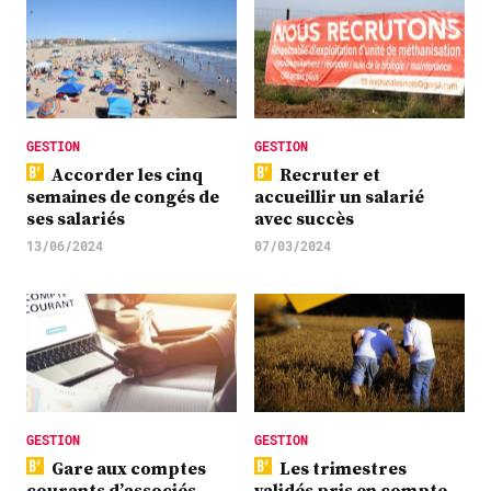
GESTION
GESTION
Accorder les cinq
Recruter et
semaines de congés de
accueillir un salarié
ses salariés
avec succès
13/06/2024
07/03/2024
GESTION
GESTION
Gare aux comptes
Les trimestres
courants d’associés
validés pris en compte