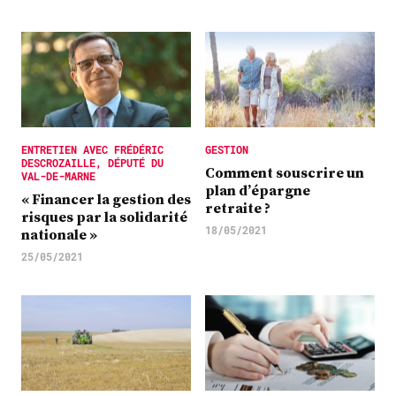
ENTRETIEN AVEC FRÉDÉRIC
GESTION
DESCROZAILLE, DÉPUTÉ DU
Comment souscrire un
VAL-DE-MARNE
plan d’épargne
« Financer la gestion des
retraite ?
risques par la solidarité
18/05/2021
nationale »
25/05/2021