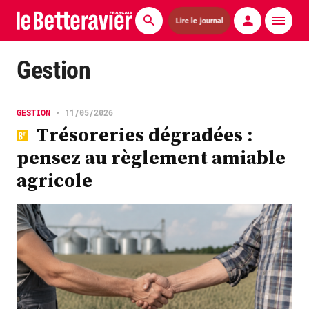
Lire le journal
Actualités
Gestion
Économie
GESTION
•
11/05/2026
Agronomie
Trésoreries dégradées :
pensez au règlement amiable
Matériels
agricole
La technique ITB
Pommes de terre
Guides pratiques
Chasse