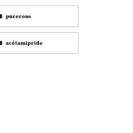
pucerons
acétamipride