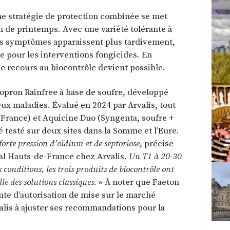
une stratégie de protection combinée se met
n de printemps. Avec une variété tolérante à
rs symptômes apparaissent plus tardivement,
e pour les interventions fongicides. En
le recours au biocontrôle devient possible.
hiopron Rainfree à base de soufre, développé
eux maladies. Évalué en 2024 par Arvalis, tout
France) et Aquicine Duo (Syngenta, soufre +
é testé sur deux sites dans la Somme et l’Eure.
forte pression d’oïdium et de septoriose
, précise
al Hauts-de-France chez Arvalis.
Un T1 à 20-30
 conditions, les trois produits de biocontrôle ont
le des solutions classiques.
» À noter que Faeton
nte d’autorisation de mise sur le marché
lis à ajuster ses recommandations pour la