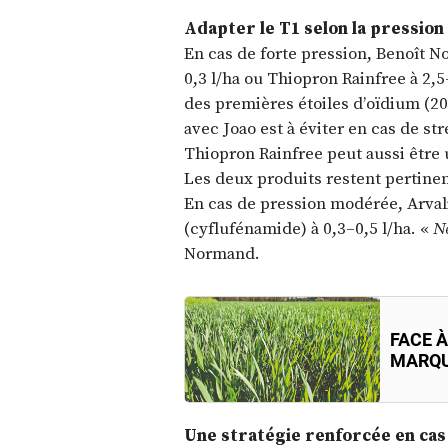
Adapter le T1 selon la pression
En cas de forte pression, Benoît
0,3 l/ha ou Thiopron Rainfree à 2,5–
des premières étoiles d’oïdium (2
avec Joao est à éviter en cas de str
Thiopron Rainfree peut aussi être 
Les deux produits restent pertinen
En cas de pression modérée, Arv
(cyflufénamide) à 0,3–0,5 l/ha. «
Ne
Normand.
FACE À
MARQU
Une stratégie renforcée en cas