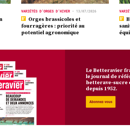
VARIÉTÉS D’ORGES D’HIVER
•
13/07/2026
VARIÉ
n
Orges brassicoles et
Bl
fourragères : priorité au
sani
potentiel agronomique
équi
Le Betteravier fr
le journal de réfé
betterave-sucre 
depuis 1952.
Abonnez-vous