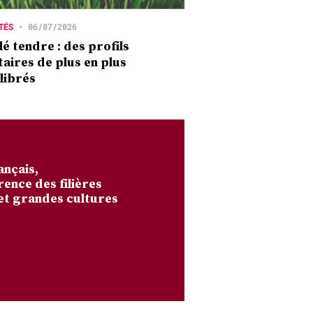
TÉS
•
06/07/2026
é tendre : des profils
taires de plus en plus
librés
ançais,
rence des filières
et grandes cultures