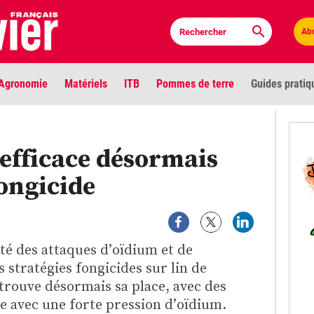
Ab
Agronomie
Matériels
ITB
Pommes de terre
Guides pratiq
PLU
efficace désormais
Anci
fongicide
Bioc
Envi
cité des attaques d’oïdium et de
LIGNE DE MIRE
s stratégies fongicides sur lin de
Les louvetiers devant le Parlement
Vidé
trouve désormais sa place, avec des
e avec une forte pression d’oïdium.
Cont