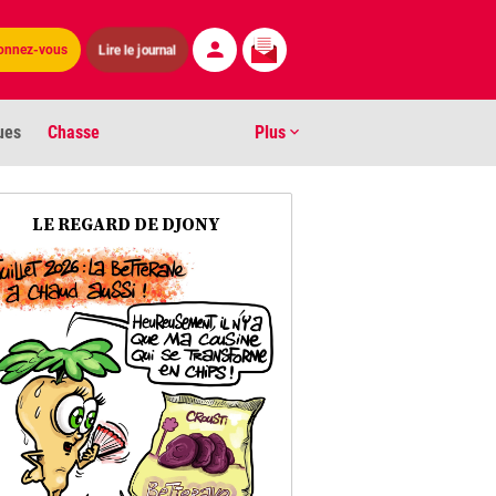
Lire le journal
onnez-vous
ues
Chasse
Plus
S
LE REGARD DE DJONY
ens numéros
arburants
ronnement
os
act