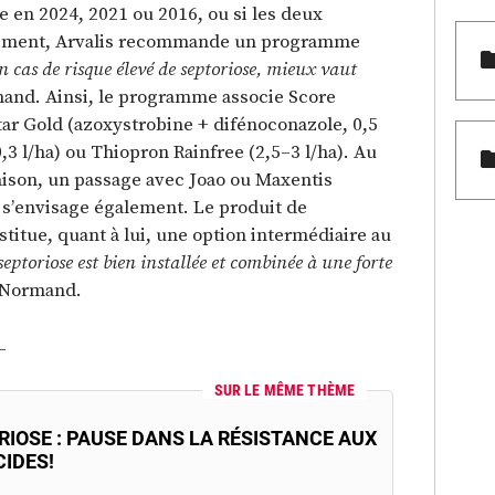
e en 2024, 2021 ou 2016, ou si les deux
nément, Arvalis recommande un programme
n cas de risque élevé de septoriose, mieux vaut
mand. Ainsi, le programme associe Score
tar Gold (azoxystrobine + difénoconazole, 0,5
0,3 l/ha) ou Thiopron Rainfree (2,5–3 l/ha). Au
aison, un passage avec Joao ou Maxentis
 s’envisage également. Le produit de
titue, quant à lui, une option intermédiaire au
eptoriose est bien installée et combinée à une forte
t Normand.
_
SUR LE MÊME THÈME
RIOSE : PAUSE DANS LA RÉSISTANCE AUX
CIDES!