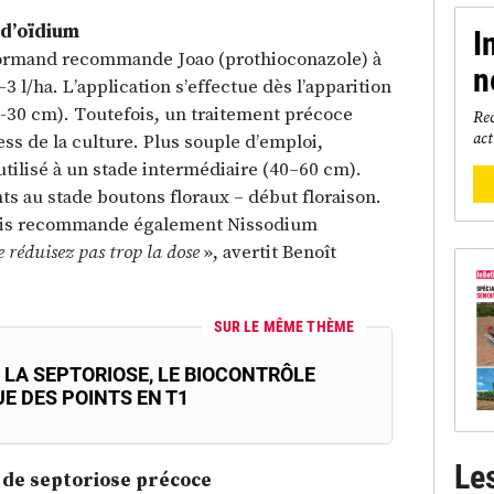
 d’oïdium
I
 Normand recommande Joao (prothioconazole) à
n
3 l/ha. L’application s’effectue dès l’apparition
0-30 cm). Toutefois, un traitement précoce
Rec
act
ess de la culture. Plus souple d’emploi,
utilisé à un stade intermédiaire (40–60 cm).
ts au stade boutons floraux – début floraison.
alis recommande également Nissodium
 réduisez pas trop la dose
», avertit Benoît
SUR LE MÊME THÈME
 LA SEPTORIOSE, LE BIOCONTRÔLE
E DES POINTS EN T1
Le
 de septoriose précoce