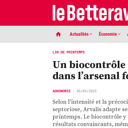
Actualités
Économie
LIN DE PRINTEMPS
Un biocontrôle 
dans l’arsenal 
AGRONOMIE
•
05/05/2025
Selon l’intensité et la préco
LIGNE DE MIRE
septoriose, Arvalis adapte se
Phaco quand tu nous tiens …
printemps. Le biocontrôle y 
résultats convaincants, mêm