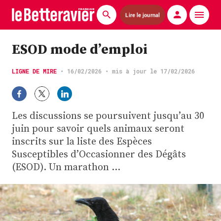
Lire le journal
Actualités
ESOD mode d’emploi
Économie
LIGNE DE MIRE
•
16/02/2026
• mis à jour le 17/02/2026
Agronomie
Matériels
Les discussions se poursuivent jusqu’au 30
juin pour savoir quels animaux seront
La technique ITB
inscrits sur la liste des Espèces
Susceptibles d’Occasionner des Dégâts
Pommes de terre
(ESOD). Un marathon …
Guides pratiques
Chasse