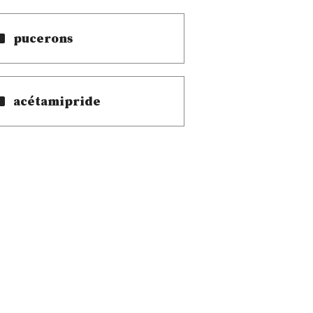
pucerons
acétamipride