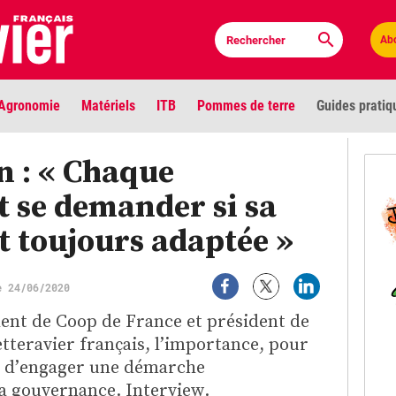
Ab
Agronomie
Matériels
ITB
Pommes de terre
Guides pratiq
PLU
n : « Chaque
t se demander si sa
Anci
 toujours adaptée »
Bioc
e 24/06/2020
Envi
LIGNE DE MIRE
dent de Coop de France et président de
Les louvetiers devant le Parlement
etteravier français, l’importance, pour
Vidé
, d’engager une démarche
sa gouvernance. Interview.
Cont