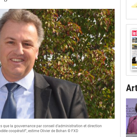
Art
us que la gouvernance par conseil d’administration et direction
dèle coopératif", estime Olivier de Bohan © FXD