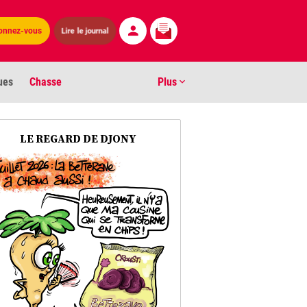
Lire le journal
onnez-vous
ues
Chasse
Plus
S
LE REGARD DE DJONY
ens numéros
arburants
ronnement
os
act