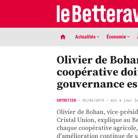
Actualités
Économie
Olivier de Boha
coopérative doi
gouvernance est
ENTRETIEN
•
02/04/2019
• mis à jour l
LIGNE DE MIRE
Olivier de Bohan, vice-prési
Phaco quand tu nous tiens …
Cristal Union, explique au B
chaque coopérative agricole
d’amélioration continue de 